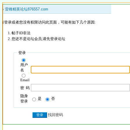
 »
雷锋精英论坛876557.com
没有登录或者您没有权限访问此页面，可能有如下几个原因:
帖子ID非法
您还不是论坛会员,请先登录论坛
登录
用户
名
Email
密 码
隐身
是
否
登录
找回密码